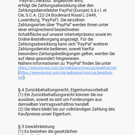
"PayPal Checkout" angeboten wird,
erfolgt die Zahlungsabwicklung über den
Zahlungsdienstleister PayPal (Europe) S.à.r.l. et
Cie, S.C.A. (22-24 Boulevard Royal L-2449,
Luxemburg; "PayPal"). Die einzelnen
Zahlungsarten über "PayPal" werden Ihnen unter
einer entsprechend bezeichneten
Schaltfläche auf unserer Internetpräsenz sowie im
Online-Bestellvorgang angezeigt. Für die
Zahlungsabwicklung kann sich "PayPal" weiterer
Zahlungsdienste bedienen; soweit hierfür
besondere Zahlungsbedingungen gelten, werden Sie
auf diese gesondert hingewiesen.
Nähere Informationen zu "PayPal" finden Sie unter
https://www.paypal.com/de/webapps/mpp/ua/legalhub-full
(
https://www.paypal.com/de/webapps/mpp/ua/legalhub-
).
full
§ 4 Zurückbehaltungsrecht, Eigentumsvorbehalt
(1) Ein Zurückbehaltungsrecht können Sie nur
ausüben, soweit es sich um Forderungen aus
demselben Vertragsverhältnis handelt.
(2) Die Ware bleibt bis zur vollständigen Zahlung des
Kaufpreises unser Eigentum.
§ 5 Gewährleistung
(1) Es bestehen die gesetzlichen